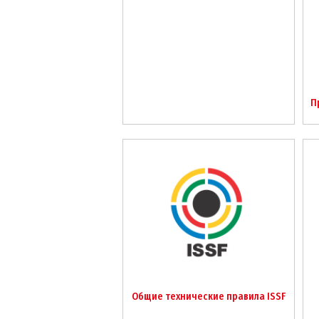
П
Общие технические правила ISSF