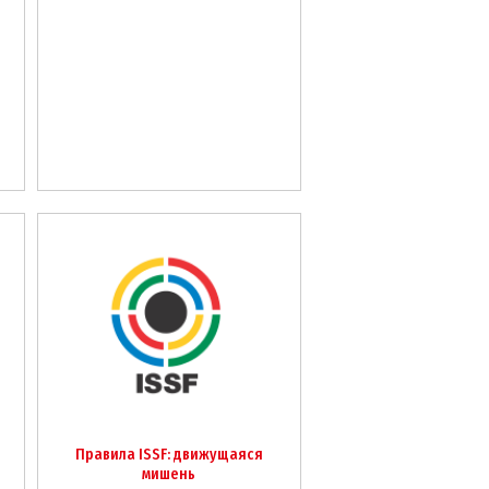
Правила ISSF: движущаяся
мишень