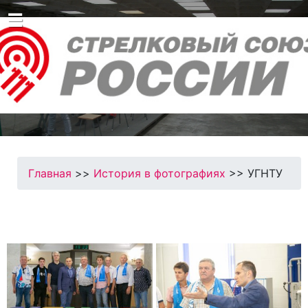
☰
Главная
>>
История в фотографиях
>> УГНТУ