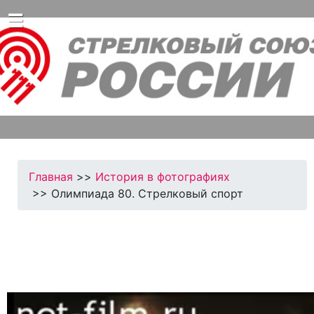
☰
Главная
>>
История в фотографиях
>> Олимпиада 80. Стрелковый спорт